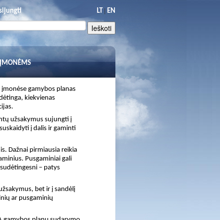
|
sijungti
LT
EN
 ĮMONĖMS
se įmonėse gamybos planas
dėtinga, kiekvienas
ijas.
entų užsakymus sujungti į
skaidyti į dalis ir gaminti
 Dažnai pirmiausia reikia
gaminius. Pusgaminiai gali
 sudėtingesni – patys
žsakymus, bet ir į sandėlį
minių ar pusgaminių
IVA gamybos planų sudarymo