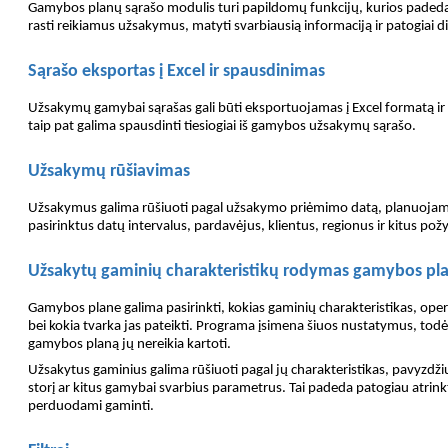
Gamybos planų sąrašo modulis turi papildomų funkcijų, kurios paded
rasti reikiamus užsakymus, matyti svarbiausią informaciją ir patogiai 
Sąrašo eksportas į Excel ir spausdinimas
Užsakymų gamybai sąrašas gali būti eksportuojamas į Excel formatą 
taip pat galima spausdinti tiesiogiai iš gamybos užsakymų sąrašo.
Užsakymų rūšiavimas
Užsakymus galima rūšiuoti pagal užsakymo priėmimo datą, planuoja
pasirinktus datų intervalus, pardavėjus, klientus, regionus ir kitus pož
Užsakytų gaminių charakteristikų rodymas gamybos pl
Gamybos plane galima pasirinkti, kokias gaminių charakteristikas, oper
bei kokia tvarka jas pateikti. Programa įsimena šiuos nustatymus, todėl
gamybos planą jų nereikia kartoti.
Užsakytus gaminius galima rūšiuoti pagal jų charakteristikas, pavyzdžiu
storį ar kitus gamybai svarbius parametrus. Tai padeda patogiau atrinkti
perduodami gaminti.