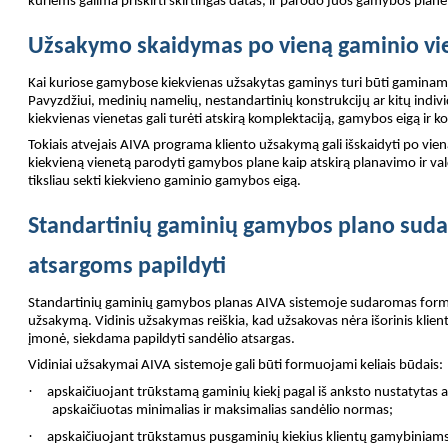
kuriems galima priskirti skirtingas datas, ir parodo juos gamybos plane
Užsakymo skaidymas po vieną gaminio vi
Kai kuriose gamybose kiekvienas užsakytas gaminys turi būti gaminama
Pavyzdžiui, medinių namelių, nestandartinių konstrukcijų ar kitų indi
kiekvienas vienetas gali turėti atskirą komplektaciją, gamybos eigą ir ko
Tokiais atvejais AIVA programa kliento užsakymą gali išskaidyti po vien
kiekvieną vienetą parodyti gamybos plane kaip atskirą planavimo ir val
tiksliau sekti kiekvieno gaminio gamybos eigą.
Standartinių gaminių gamybos plano sud
atsargoms papildyti
Standartinių gaminių gamybos planas AIVA sistemoje sudaromas form
užsakymą. Vidinis užsakymas reiškia, kad užsakovas nėra išorinis klient
įmonė, siekdama papildyti sandėlio atsargas.
Vidiniai užsakymai AIVA sistemoje gali būti formuojami keliais būdais:
·
apskaičiuojant trūkstamą gaminių kiekį pagal iš anksto nustatyta
apskaičiuotas minimalias ir maksimalias sandėlio normas;
·
apskaičiuojant trūkstamus pusgaminių kiekius klientų gamybiniams