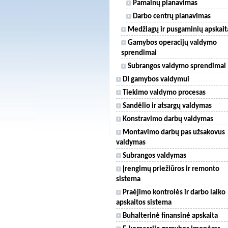
Pamainų planavimas
Darbo centrų planavimas
Medžiagų ir pusgaminių apskait
Gamybos operacijų valdymo
sprendimai
Subrangos valdymo sprendimai
DI gamybos valdymui
Tiekimo valdymo procesas
Sandėlio ir atsargų valdymas
Konstravimo darbų valdymas
Montavimo darbų pas užsakovus
valdymas
Subrangos valdymas
Įrengimų priežiūros ir remonto
sistema
Praėjimo kontrolės ir darbo laiko
apskaitos sistema
Buhalterinė finansinė apskaita