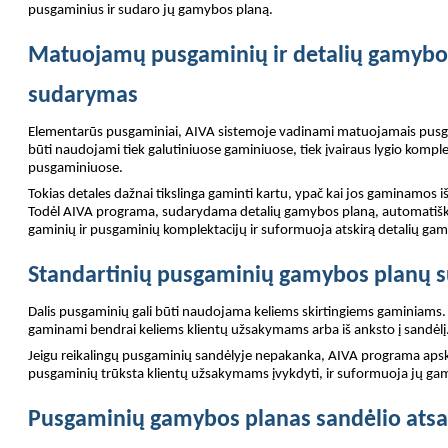
pusgaminius ir sudaro jų gamybos planą.
Matuojamų pusgaminių ir detalių gamybo
sudarymas
Elementarūs pusgaminiai, AIVA sistemoje vadinami matuojamais pusgam
būti naudojami tiek galutiniuose gaminiuose, tiek įvairaus lygio kom
pusgaminiuose.
Tokias detales dažnai tikslinga gaminti kartu, ypač kai jos gaminamos i
Todėl AIVA programa, sudarydama detalių gamybos planą, automatiškai 
gaminių ir pusgaminių komplektacijų ir suformuoja atskirą detalių ga
Standartinių pusgaminių gamybos planų 
Dalis pusgaminių gali būti naudojama keliems skirtingiems gaminiams. 
gaminami bendrai keliems klientų užsakymams arba iš anksto į sandėlį
Jeigu reikalingų pusgaminių sandėlyje nepakanka, AIVA programa apskai
pusgaminių trūksta klientų užsakymams įvykdyti, ir suformuoja jų ga
Pusgaminių gamybos planas sandėlio atsa