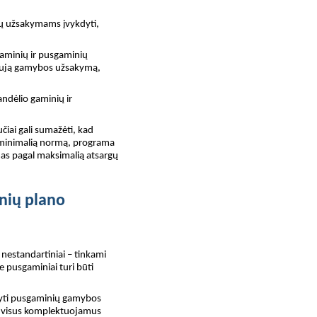
tų užsakymams įvykdyti,
minių ir pusgaminių
naują gamybos užsakymą,
andėlio gaminių ir
učiai gali sumažėti, kad
ia minimalią normą, programa
as pagal maksimalią atsargų
nių plano
 nestandartiniai – tinkami
 pusgaminiai turi būti
ryti pusgaminių gamybos
a visus komplektuojamus