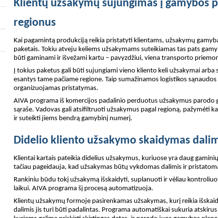
Klientų užsakymų sujungimas į gamybos p
regionus
Kai pagamintą produkciją reikia pristatyti klientams, užsakymų gamy
paketais. Tokiu atveju keliems užsakymams suteikiamas tas pats gamybi
būti gaminami ir išvežami kartu – pavyzdžiui, viena transporto priemo
Į tokius paketus gali būti sujungiami vieno kliento keli užsakymai arba 
esantys tame pačiame regione. Taip sumažinamos logistikos sąnaudos 
organizuojamas pristatymas.
AIVA programa iš komercijos padalinio perduotus užsakymus parodo
sąraše. Vadovas gali atsifiltruoti užsakymus pagal regioną, pažymėti 
ir suteikti jiems bendrą gamybinį numerį.
Didelio kliento užsakymo skaidymas dalim
Klientai kartais pateikia didelius užsakymus, kuriuose yra daug gaminių po
tačiau pageidauja, kad užsakymas būtų vykdomas dalimis ir pristatomas
Rankiniu būdu tokį užsakymą išskaidyti, suplanuoti ir vėliau kontroliu
laikui. AIVA programa šį procesą automatizuoja.
Klientų užsakymų formoje pasirenkamas užsakymas, kurį reikia išskaid
dalimis jis turi būti padalintas. Programa automatiškai sukuria atskir