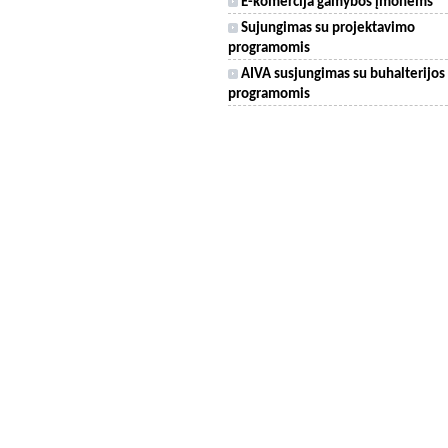
E-komercija gamybos įmonėms
Sujungimas su projektavimo
programomis
AIVA susjungimas su buhalterijos
programomis