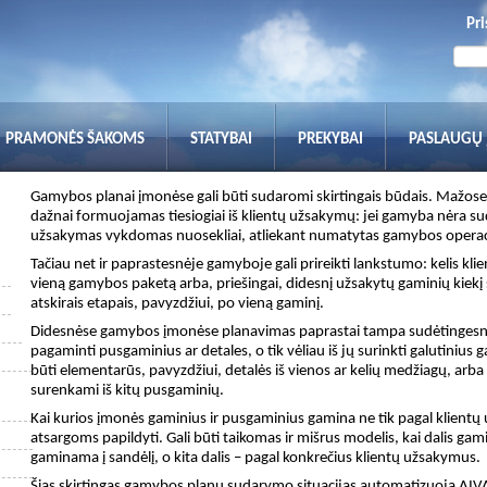
Pri
PRAMONĖS ŠAKOMS
STATYBAI
PREKYBAI
PASLAUGŲ
Gamybos planai įmonėse gali būti sudaromi skirtingais būdais. Mažo
dažnai formuojamas tiesiogiai iš klientų užsakymų: jei gamyba nėra su
užsakymas vykdomas nuosekliai, atliekant numatytas gamybos operac
Tačiau net ir paprastesnėje gamyboje gali prireikti lankstumo: kelis kli
vieną gamybos paketą arba, priešingai, didesnį užsakytų gaminių kiekį su
atskirais etapais, pavyzdžiui, po vieną gaminį.
Didesnėse gamybos įmonėse planavimas paprastai tampa sudėtingesnis.
pagaminti pusgaminius ar detales, o tik vėliau iš jų surinkti galutinius 
būti elementarūs, pavyzdžiui, detalės iš vienos ar kelių medžiagų, arba
surenkami iš kitų pusgaminių.
Kai kurios įmonės gaminius ir pusgaminius gamina ne tik pagal klientų u
atsargoms papildyti. Gali būti taikomas ir mišrus modelis, kai dalis ga
gaminama į sandėlį, o kita dalis – pagal konkrečius klientų užsakymus.
Šias skirtingas gamybos planų sudarymo situacijas automatizuoja A