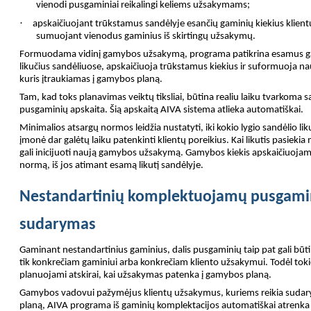
vienodi pusgaminiai reikalingi keliems užsakymams;
·
apskaičiuojant trūkstamus sandėlyje esančių gaminių kiekius klien
sumuojant vienodus gaminius iš skirtingų užsakymų.
Formuodama vidinį gamybos užsakymą, programa patikrina esamus ga
likučius sandėliuose, apskaičiuoja trūkstamus kiekius ir suformuoja 
kuris įtraukiamas į gamybos planą.
Tam, kad toks planavimas veiktų tiksliai, būtina realiu laiku tvarkoma s
pusgaminių apskaita. Šią apskaitą AIVA sistema atlieka automatiškai.
Minimalios atsargų normos leidžia nustatyti, iki kokio lygio sandėlio lik
įmonė dar galėtų laiku patenkinti klientų poreikius. Kai likutis pasiek
gali inicijuoti naują gamybos užsakymą. Gamybos kiekis apskaičiuojam
normą, iš jos atimant esamą likutį sandėlyje.
Nestandartinių komplektuojamų pusgami
sudarymas
Gaminant nestandartinius gaminius, dalis pusgaminių taip pat gali būti
tik konkrečiam gaminiui arba konkrečiam kliento užsakymui. Todėl tokie
planuojami atskirai, kai užsakymas patenka į gamybos planą.
Gamybos vadovui pažymėjus klientų užsakymus, kuriems reikia suda
planą, AIVA programa iš gaminių komplektacijos automatiškai atrenk