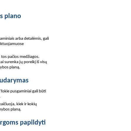
s plano
iniais arba detalėmis, gali
plektuojamuose
š tos pačios medžiagos.
surenka jų poreikį iš visų
mybos planą.
sudarymas
Tokie pusgaminiai gali būti
.
čiuoja, kiek ir kokių
mybos planą.
rgoms papildyti