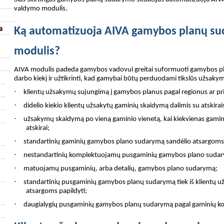
valdymo modulis.
a
Ką automatizuoja AIVA gamybos planų s
modulis?
AIVA modulis padeda gamybos vadovui greitai suformuoti gamybos pl
darbo kiekį ir užtikrinti, kad gamybai būtų perduodami tikslūs užsakyma
·
klientų užsakymų sujungimą į gamybos planus pagal regionus ar p
·
didelio kiekio klientų užsakytų gaminių skaidymą dalimis su atskira
·
užsakymų skaidymą po vieną gaminio vienetą, kai kiekvienas gamin
atskirai;
·
standartinių gaminių gamybos plano sudarymą sandėlio atsargoms 
·
nestandartinių komplektuojamų pusgaminių gamybos plano suda
·
matuojamų pusgaminių, arba detalių, gamybos plano sudarymą;
·
standartinių pusgaminių gamybos planų sudarymą tiek iš klientų už
atsargoms papildyti;
·
daugialygių pusgaminių gamybos planų sudarymą pagal gaminių kom