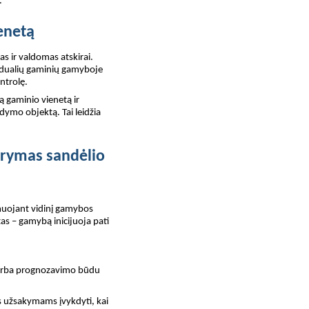
.
enetą
s ir valdomas atskirai.
vidualių gaminių gamyboje
ntrolę.
ą gaminio vienetą ir
dymo objektą. Tai leidžia
arymas sandėlio
uojant vidinį gamybos
as – gamybą inicijuoja pati
s arba prognozavimo būdu
 užsakymams įvykdyti, kai