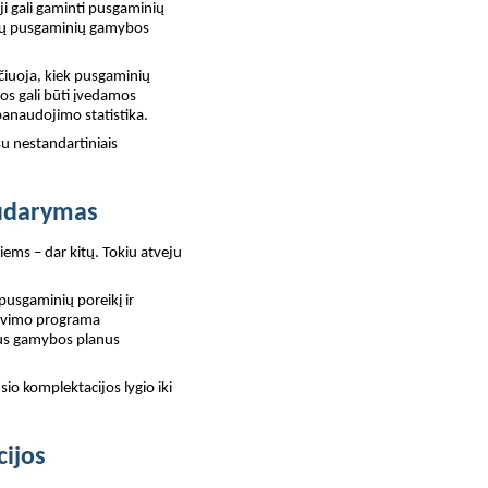
 ji gali gaminti pusgaminių
ių pusgaminių gamybos
čiuoja, kiek pusgaminių
mos gali būti įvedamos
anaudojimo statistika.
u nestandartiniais
sudarymas
ems – dar kitų. Tokiu atveju
pusgaminių poreikį ir
navimo programa
rus gamybos planus
o komplektacijos lygio iki
ijos