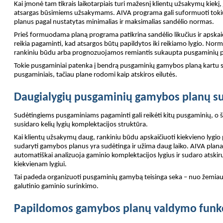
Kai įmonė tam tikrais laikotarpiais turi mažesnį klientų užsakymų kiekį,
atsargas būsimiems užsakymams. AIVA programa gali suformuoti tok
planus pagal nustatytas minimalias ir maksimalias sandėlio normas.
Prieš formuodama planą programa patikrina sandėlio likučius ir apskai
reikia pagaminti, kad atsargos būtų papildytos iki reikiamo lygio. Nor
rankiniu būdu arba prognozuojamos remiantis sukaupta pusgaminių p
Tokie pusgaminiai patenka į bendrą pusgaminių gamybos planą kartu s
pusgaminiais, tačiau plane rodomi kaip atskiros eilutės.
Daugialygių pusgaminių gamybos planų 
Sudėtingiems pusgaminiams pagaminti gali reikėti kitų pusgaminių, o ši
susidaro kelių lygių komplektacijos struktūra.
Kai klientų užsakymų daug, rankiniu būdu apskaičiuoti kiekvieno lygio 
sudaryti gamybos planus yra sudėtinga ir užima daug laiko. AIVA pla
automatiškai analizuoja gaminio komplektacijos lygius ir sudaro atski
kiekvienam lygiui.
Tai padeda organizuoti pusgaminių gamybą teisinga seka – nuo žemiausi
galutinio gaminio surinkimo.
Papildomos gamybos planų valdymo funkc