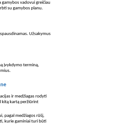
a gamybos vadovui greičiau
dirbti su gamybos planu.
ir spausdinamas. Užsakymus
mą įvykdymo terminą,
ymius.
ane
acijas ir medžiagas rodyti
 kitą kartą peržiūrint
i, pagal medžiagos rūšį,
, kurie gaminiai turi būti