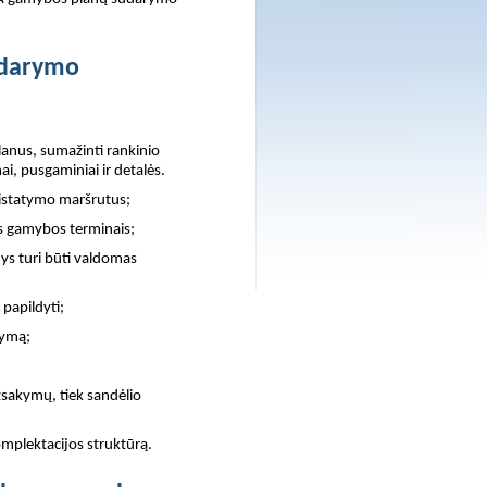
udarymo
anus, sumažinti rankinio
i, pusgaminiai ir detalės.
ristatymo maršrutus;
is gamybos terminais;
ys turi būti valdomas
papildyti;
rymą;
sakymų, tiek sandėlio
plektacijos struktūrą.