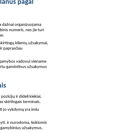
lanus pagal
ba dažnai organizuojama
nis numeris, nes jie turi
ne.
skirtingų klientų užsakymai,
ir paprasčiau
 gamybos vadovui viename
kartu gamintinus užsakymus
is
zicijų ir dideli kiekiai,
 skirtingais terminais.
oti jo vykdymą yra imlu
yti, ir nurodoma, kokiomis
us gamybinius užsakymus,