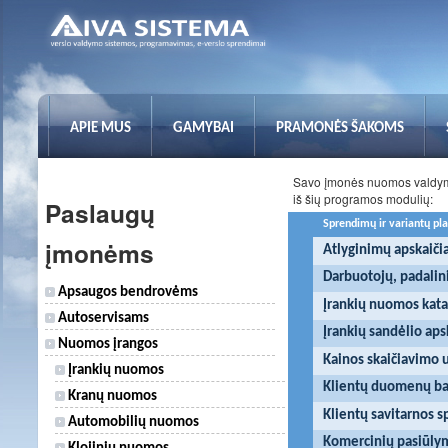
APIE MUS
GAMYBAI
PRAMONĖS ŠAKOMS
Savo įmonės nuomos valdymo
iš šių programos modulių:
Paslaugų
Sprendimų ir variantų pl
įmonėms
Atlyginimų apskaič
Darbuotojų, padalini
Apsaugos bendrovėms
Įrankių nuomos kat
Autoservisams
Įrankių sandėlio aps
Nuomos įrangos
Kainos skaičiavimo 
Įrankių nuomos
Klientų duomenų ba
Kranų nuomos
Klientų savitarnos 
Automobilių nuomos
Komercinių pasiūly