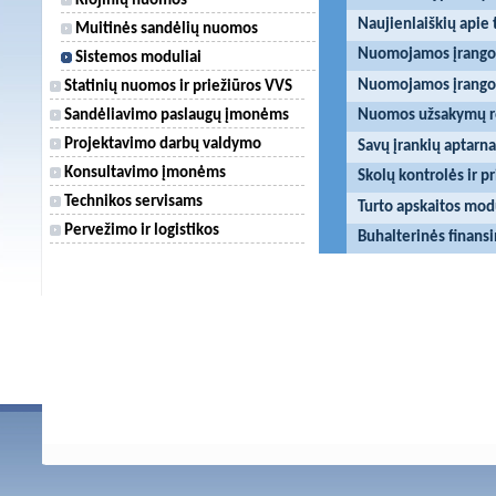
Klojinių nuomos
Naujienlaiškių apie 
Muitinės sandėlių nuomos
Nuomojamos įrangos
Sistemos moduliai
Nuomojamos įrangos
Statinių nuomos ir priežiūros VVS
Sandėliavimo paslaugų įmonėms
Nuomos užsakymų reg
Projektavimo darbų valdymo
Savų įrankių aptarn
Konsultavimo įmonėms
Skolų kontrolės ir 
Technikos servisams
Turto apskaitos mod
Pervežimo ir logistikos
Buhalterinės finans