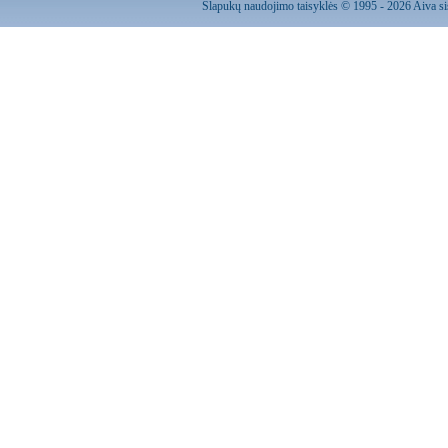
Slapukų naudojimo taisyklės
© 1995 - 2026 Aiva sis