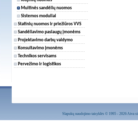
Klojinių nuomos
Muitinės sandėlių nuomos
Sistemos moduliai
Statinių nuomos ir priežiūros VVS
Sandėliavimo paslaugų įmonėms
Projektavimo darbų valdymo
Konsultavimo įmonėms
Technikos servisams
Pervežimo ir logistikos
Slapukų naudojimo taisyklės
© 1995 - 2026 Aiva sis