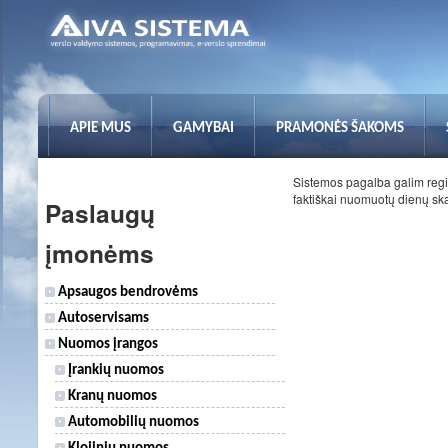
APIE MUS
GAMYBAI
PRAMONĖS ŠAKOMS
Sistemos pagalba galim regi
faktiškai nuomuotų dienų skai
Paslaugų
įmonėms
Apsaugos bendrovėms
Autoservisams
Nuomos įrangos
Įrankių nuomos
Kranų nuomos
Automobilių nuomos