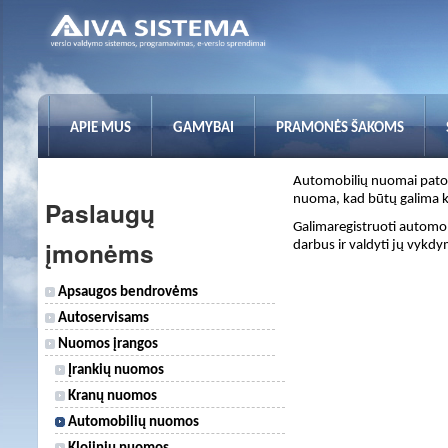
APIE MUS
GAMYBAI
PRAMONĖS ŠAKOMS
Automobilių nuomai patog
nuoma, kad būtų galima kl
Paslaugų
Galimaregistruoti automo
įmonėms
darbus ir valdyti jų vykdy
Apsaugos bendrovėms
Autoservisams
Nuomos įrangos
Įrankių nuomos
Kranų nuomos
Automobilių nuomos