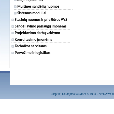
Klojinių nuomos
Muitinės sandėlių nuomos
Sistemos moduliai
Statinių nuomos ir priežiūros VVS
Sandėliavimo paslaugų įmonėms
Projektavimo darbų valdymo
Konsultavimo įmonėms
Technikos servisams
Pervežimo ir logistikos
Slapukų naudojimo taisyklės
© 1995 - 2026 Aiva sis