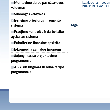
katalogo ar įvedant
Montavimo darbų pas užsakovus
brūkšninius kodus ir 
valdymas
Subrangos valdymas
Įrengimų priežiūros ir remonto
Atgal
sistema
Praėjimo kontrolės ir darbo laiko
apskaitos sistema
Buhalterinė finansinė apskaita
E-komercija gamybos įmonėms
Sujungimas su projektavimo
programomis
AIVA susjungimas su buhalterijos
programomis