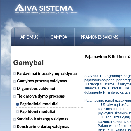
APIE MUS
GAMYBAI
PRAMONĖS ŠAKOMS
Pajamavimo iš tiekimo u
Gamybai
Pardavimai ir užsakymų valdymas
AIVA 9001 programoje pagri
pajamavimas pagal per prog
Gamybos procesų valdymas
Kadangi siųstame užsakym
sumažėja kelis kartus. Be 
DI gamybos valdymui
dokumento Nr. ir data, kartais g
Tiekimo valdymo procesas
Pajamavimo pagal užsakymus t
Pagrindiniai moduliai
·
Užsakymų tiekėjam
registras turi filtr
Papildomi moduliai
įvykdytus užsakymu
·
Klientų užsakymų
Sandėlio ir atsargų valdymas
pažiūrėti kokiems k
·
Pajamavimo forma, ku
Konstravimo darbų valdymas
kiekius ir kainas p