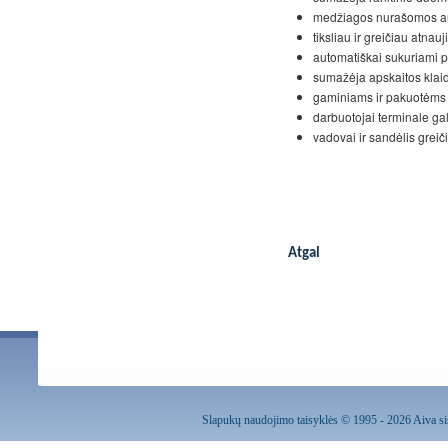
medžiagos nurašomos au
tiksliau ir greičiau atnau
automatiškai sukuriami
sumažėja apskaitos klaid
gaminiams ir pakuotėms i
darbuotojai terminale gali
vadovai ir sandėlis grei
Atgal
Slapukų naudojimo taisyklės
© 1995 - 2026 Aiva sis