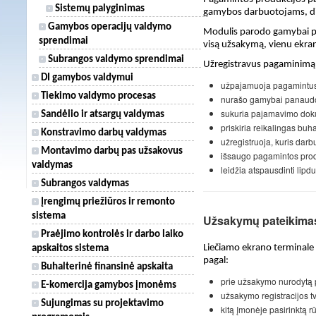
Sistemų palyginimas
gamybos darbuotojams, dir
Gamybos operacijų valdymo
Modulis parodo gamybai pe
sprendimai
visą užsakymą, vienu ekra
Subrangos valdymo sprendimai
Užregistravus pagaminimą
DI gamybos valdymui
užpajamuoja pagamintus 
Tiekimo valdymo procesas
nurašo gamybai panaud
sukuria pajamavimo dok
Sandėlio ir atsargų valdymas
priskiria reikalingas buh
Konstravimo darbų valdymas
užregistruoja, kuris dar
Montavimo darbų pas užsakovus
išsaugo pagamintos produ
valdymas
leidžia atspausdinti lipd
Subrangos valdymas
Įrengimų priežiūros ir remonto
sistema
Užsakymų pateikimas
Praėjimo kontrolės ir darbo laiko
Liečiamo ekrano terminale 
apskaitos sistema
pagal:
Buhalterinė finansinė apskaita
prie užsakymo nurodytą p
E-komercija gamybos įmonėms
užsakymo registracijos t
Sujungimas su projektavimo
kitą įmonėje pasirinktą r