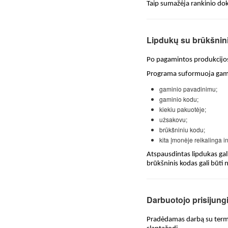
Taip sumažėja rankinio dok
Lipdukų su brūkšnin
Po pagamintos produkcijo
Programa suformuoja gamini
gaminio pavadinimu;
gaminio kodu;
kiekiu pakuotėje;
užsakovu;
brūkšniniu kodu;
kita įmonėje reikalinga i
Atspausdintas lipdukas gal
brūkšninis kodas gali būti
Darbuotojo prisijung
Pradėdamas darbą su termi