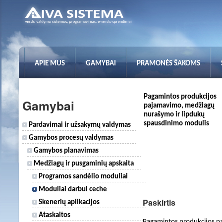
APIE MUS
GAMYBAI
PRAMONĖS ŠAKOMS
Pagamintos produkcijos
Gamybai
pajamavimo, medžiagų
nurašymo ir lipdukų
spausdinimo modulis
Pardavimai ir užsakymų valdymas
Gamybos procesų valdymas
Gamybos planavimas
Medžiagų ir pusgaminių apskaita
Programos sandėlio moduliai
Moduliai darbui ceche
Paskirtis
Skenerių aplikacijos
Ataskaitos
Pagamintos produkcijos p