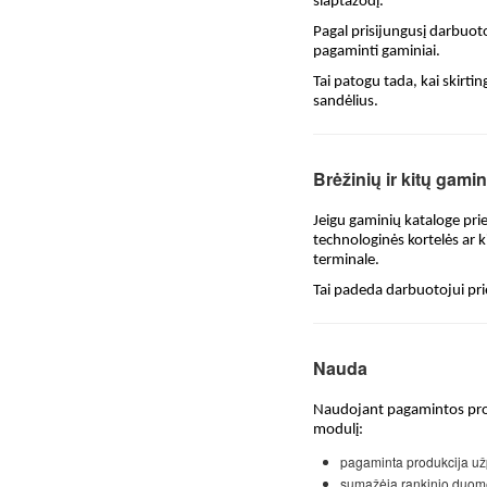
slaptažodį.
Pagal prisijungusį darbuot
pagaminti gaminiai.
Tai patogu tada, kai skirti
sandėlius.
Brėžinių ir kitų gamin
Jeigu gaminių kataloge prie
technologinės kortelės ar k
terminale.
Tai padeda darbuotojui pri
Nauda
Naudojant pagamintos pro
modulį:
pagaminta produkcija už
sumažėja rankinio duome