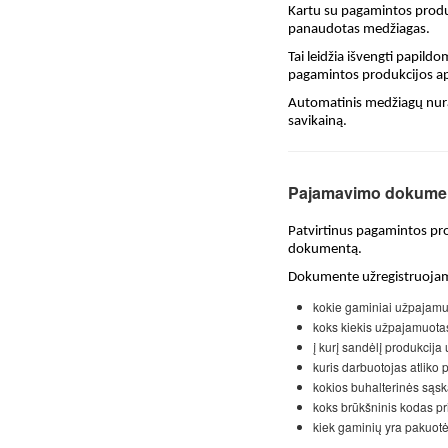
Kartu su pagamintos produ
panaudotas medžiagas.
Tai leidžia išvengti papild
pagamintos produkcijos ap
Automatinis medžiagų nura
savikainą.
Pajamavimo dokume
Patvirtinus pagamintos p
dokumentą.
Dokumente užregistruoja
kokie gaminiai užpajamu
koks kiekis užpajamuota
į kurį sandėlį produkcij
kuris darbuotojas atliko
kokios buhalterinės sąska
koks brūkšninis kodas pri
kiek gaminių yra pakuotė