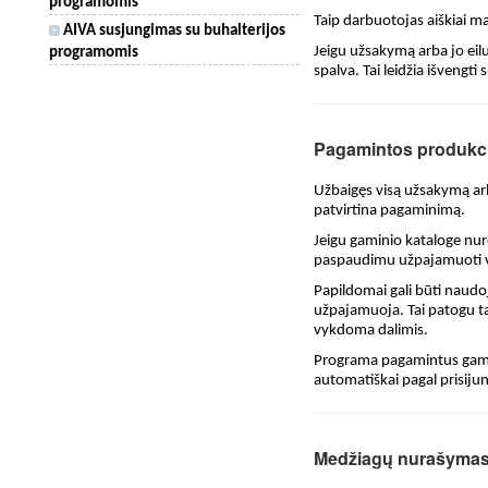
programomis
Taip darbuotojas aiškiai m
AIVA susjungimas su buhalterijos
Jeigu užsakymą arba jo eil
programomis
spalva. Tai leidžia išvengt
Pagamintos produkc
Užbaigęs visą užsakymą arb
patvirtina pagaminimą.
Jeigu gaminio kataloge nu
paspaudimu užpajamuoti vi
Papildomai gali būti naudoj
užpajamuoja. Tai patogu ta
vykdoma dalimis.
Programa pagamintus gamin
automatiškai pagal prisiju
Medžiagų nurašyma