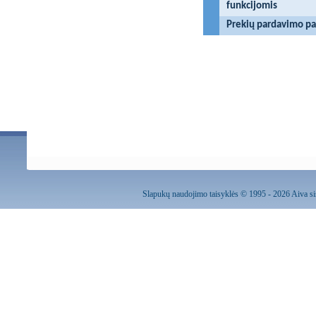
funkcijomis
Prekių pardavimo pa
Slapukų naudojimo taisyklės
© 1995 - 2026 Aiva sis