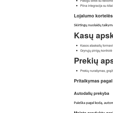
Patogu dirbti su keliom
Pilna integracija su kit
Lojalumo kortelės
Skirtingų nuolaidų taikym
Kasų apsk
Kasos ataskaitų formav
Grynųjų pinigų kontrolė 
Prekių ap
Prekių nurašymas, grąž
Pritaikymas pagal 
Autodalių prekyba
Paieška pagal kodą, automo
Maisto produktų pr