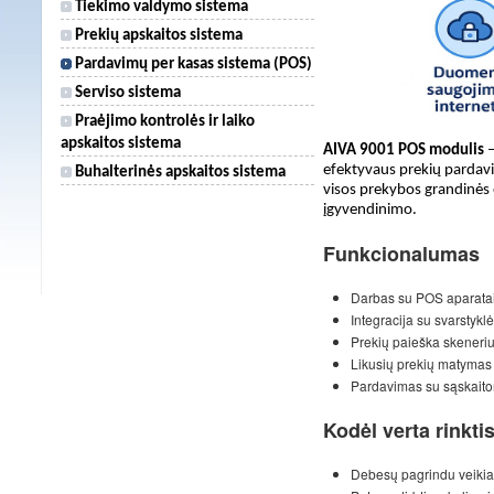
Tiekimo valdymo sistema
Prekių apskaitos sistema
Pardavimų per kasas sistema (POS)
Serviso sistema
Praėjimo kontrolės ir laiko
apskaitos sistema
AIVA 9001 POS modulis
–
efektyvaus prekių pardavi
Buhalterinės apskaitos sistema
visos prekybos grandinės
įgyvendinimo.
Funkcionalumas
Darbas su POS aparatais
Integracija su svarstykl
Prekių paieška skeneriu 
Likusių prekių matymas
Pardavimas su sąskaito
Kodėl verta rinkt
Debesų pagrindu veikia