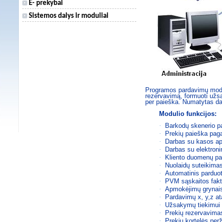
E- prekybai
Sistemos dalys ir moduliai
Programos pardavimų moduli
rezervavimą, formuoti užs
per paieška. Numatytas da
Modulio funkcijos:
·
Barkodų skenerio p
·
Prekių paieška paga
·
Darbas su kasos ap
·
Darbas su elektron
·
Kliento duomenų pa
·
Nuolaidų suteikimas
·
Automatinis parduo
·
PVM sąskaitos fakt
·
Apmokėjimų grynais
·
Pardavimų x, y,z at
·
Užsakymų tiekimui
·
Prekių rezervavima
·
Prekių kortelės perž