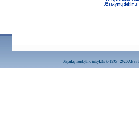
·
Užsakymų tiekimui 
Slapukų naudojimo taisyklės
© 1995 - 2026 Aiva sis