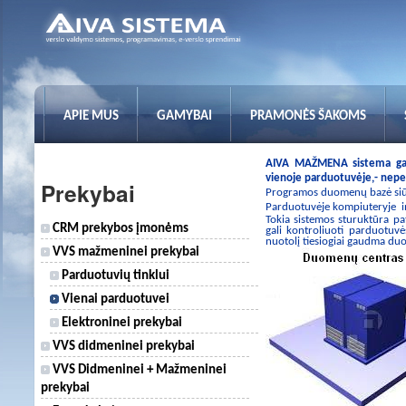
APIE MUS
GAMYBAI
PRAMONĖS ŠAKOMS
AIVA MAŽMENA sistema gali
vienoje parduotuvėje,- neper
Prekybai
Programos duomenų bazė siūlo
Parduotuvėje kompiuteryje in
Tokia sistemos sturuktūra p
CRM prekybos įmonėms
gali kontroliuoti parduotuvė
nuotolį tiesiogiai gaudma duo
VVS mažmeninei prekybai
Parduotuvių tinklui
Vienai parduotuvei
Elektroninei prekybai
VVS didmeninei prekybai
VVS Didmeninei + Mažmeninei
prekybai