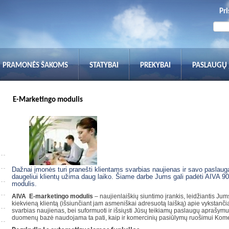
Pri
PRAMONĖS ŠAKOMS
STATYBAI
PREKYBAI
PASLAUGŲ
E-Marketingo modulis
Dažnai įmonės turi pranešti klientams svarbias naujienas ir savo paslaug
daugeliui klientų užima daug laiko.
Šiame darbe Jums gali padėti AIVA 9
modulis.
AIVA E-marketingo modulis
– naujienlaiškių siuntimo įrankis, leidžiantis Jums
kiekvieną klientą (išsiunčiant jam asmeniškai adresuotą laišką) apie vykstančia
svarbias naujienas, bei suformuoti ir išsiųsti Jūsų teikiamų paslaugų aprašym
duomenų bazė naudojama ta pati, kaip ir komercinių pasiūlymų ruošimui Kome