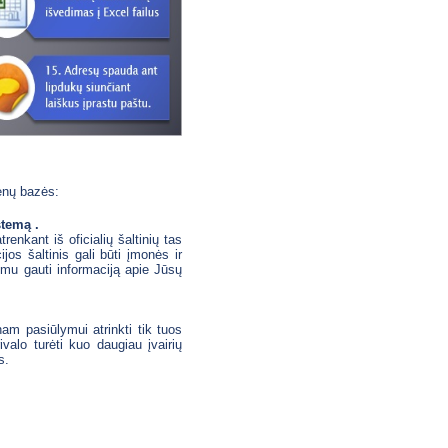
enų bazės:
stemą .
renkant iš oficialių šaltinių tas
os šaltinis gali būti įmonės ir
imu gauti informaciją apie Jūsų
am pasiūlymui atrinkti tik tuos
valo turėti kuo daugiau įvairių
s.