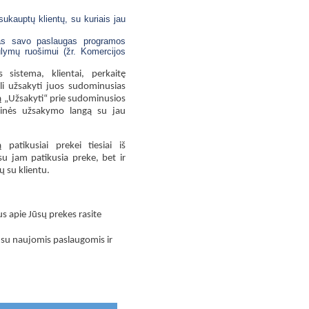
ukauptų klientų, su kuriais jau
ytas savo paslaugas programos
ūlymų ruošimui (žr. Komercijos
s sistema,
klientai, perkaitę
gali užsakyti juos sudominusias
ą „Užsakyti“ prie sudominusios
tainės užsakymo langą su jau
patikusiai prekei tiesiai iš
su jam patikusia preke, bet ir
ų su klientu.
s apie Jūsų prekes rasite
 su naujomis paslaugomis ir