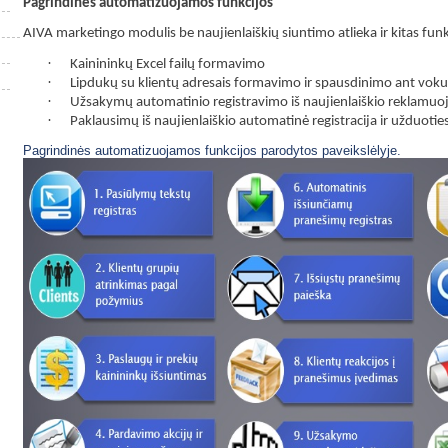
Pagrindinės automatizuojamos funkcijos
AIVA marketingo modulis be naujienlaiškių siuntimo atlieka ir kitas funk
·
Kainininkų Excel failų formavimo
·
Lipdukų su klientų adresais formavimo ir spausdinimo ant voku
·
Užsakymų automatinio registravimo iš naujienlaiškio reklam
·
Paklausimų iš naujienlaiškio automatinė registracija ir užduot
Pagrindinės automatizuojamos funkcijos parodytos paveikslėlyje.