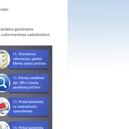
cijas:
uojamiems gaminiams
ies suformavimas vadybininkui.