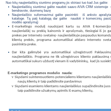
Nuo kitų naujienlaiškių siuntimo programų jis skiriasi tuo kad Jus galite:
Naujienlaiškių siuntimui galite naudoti saavo AIVA CRM sistemoje s
bendravote, duomenų bazę
Naujienlaiškio suformavimui galite pasirinkti iš anksto apraš
kataloge. Tą patį katalogą dar galite naudoti ir komercinių pasi
modilio aprašymą)
E-marketingo modulį naudojant kartu su AIVA E-komercijo
naujienlaiškį su prekių kainomis ir aprašymais, tiesiogiai iš jo 
prekes per Interneto svetainę- naujienlaiškyje paspaudus komand
klientą prekės, programa automatiškai atidaro Interneto sve
pasirinkta preke.
Dar kita galimybė yra automatiškai užregistruoti Paklausimą 
naujienlaiškio. Programa ne tik užregistruos kliento paklausimą 
automatiškai sukurs užduotį vienam iš vadybininkų,
kad jis susiekt
E-marketingo programos modulio
nauda:
v
Siųsdami suinteresuotiems potencialiems klientams naujienlaiškiu
naujų klientų ir taip padidinsite pardavimus
v
Siųsdami esamiems klientams naujienlaiškius supažindinsite juos
taip padidinsite užsakymų apimtis iš esamų klientų.