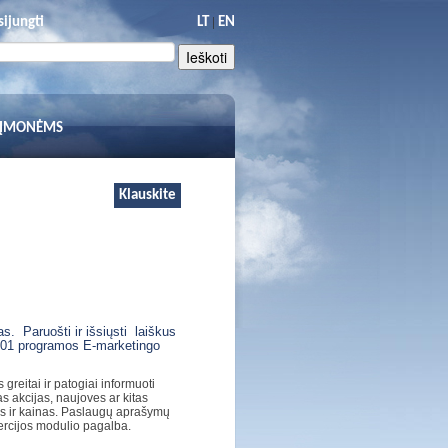
|
sijungti
LT
EN
 ĮMONĖMS
Klauskite
as.
Paruošti ir išsiųsti
laiškus
001 programos E-marketingo
 greitai ir patogiai informuoti
s akcijas, naujoves ar kitas
us ir kainas. Paslaugų aprašymų
rcijos modulio pagalba.