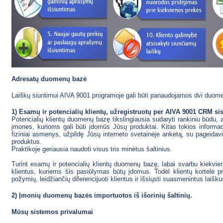
Adresatų duomenų bazė
Laiškų siuntimui AIVA 9001 programoje gali būti panaudojamos dvi duom
1) Esamų ir potencialių klientų, užregistruotų per AIVA 9001 CRM si
Potencialių klientų duomenų bazę tikslingiausia sudaryti rankiniu būdu, at
įmones, kurioms gali būti įdomūs Jūsų produktai. Kitas tokios informacij
fiziniai asmenys, užpildę Jūsų interneto svetainėje anketą, su pageidav
produktus.
Praktikoje geriausia naudoti visus tris minėtus šaltinius.
Turint esamų ir potencialių klientų duomenų bazę, labai svarbu kiekvien
klientus, kuriems šis pasiūlymas būtų įdomus. Todėl klientų kortelė pri
požymių, leidžiančių diferencijuoti klientus ir išsiųsti suasmenintus laišku
2) Įmonių duomenų bazės importuotos iš išorinių šaltinių.
Mūsų sistemos privalumai