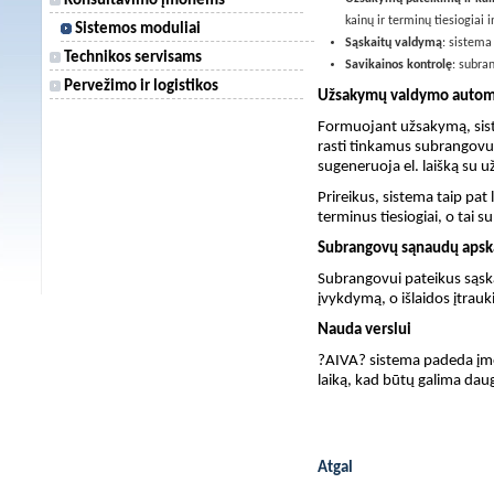
Konsultavimo įmonėms
kainų ir terminų tiesiogiai 
Sistemos moduliai
Sąskaitų valdymą
: sistema
Technikos servisams
Savikainos kontrolę
: subra
Pervežimo ir logistikos
Užsakymų valdymo automa
Formuojant užsakymą, siste
rasti tinkamus subrangovu
sugeneruoja el. laišką su u
Prireikus, sistema taip pat 
terminus tiesiogiai, o tai 
Subrangovų sąnaudų apsk
Subrangovui pateikus sąskai
įvykdymą, o išlaidos įtrau
Nauda verslui
?AIVA? sistema padeda įmon
laiką, kad būtų galima daug
Atgal