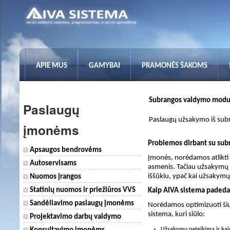
APIE MUS
GAMYBAI
PRAMONĖS ŠAKOMS
Subrangos valdymo modu
Paslaugų
Paslaugų užsakymo iš subr
įmonėms
Problemos dirbant su sub
Apsaugos bendrovėms
Įmonės, norėdamos atlikti
Autoservisams
asmenis. Tačiau užsakymų r
iššūkiu, ypač kai užsakymų 
Nuomos įrangos
Statinių nuomos ir priežiūros VVS
Kaip AIVA sistema padeda
Sandėliavimo paslaugų įmonėms
Norėdamos optimizuoti šiu
sistema, kuri siūlo:
Projektavimo darbų valdymo
Užsakymų pateikimą ir kai