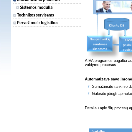
Konsultavimo įmonėms
Sistemos moduliai
Technikos servisams
Pervežimo ir logistikos
AIVA programos pagalba aut
valdymo procesus
Automatizavę savo įmonė
?
Sumažinsite rankinio d
?
Galėsite įdiegti apmok
Detaliau apie šių procesų 