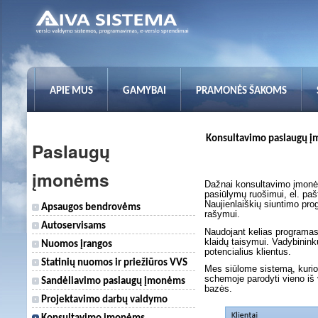
APIE MUS
GAMYBAI
PRAMONĖS ŠAKOMS
Konsultavimo paslaugų į
Paslaugų
įmonėms
Dažnai konsultavimo įmonės
pasiūlymų ruošimui, el. paš
Naujienlaiškių siuntimo pr
Apsaugos bendrovėms
rašymui.
Autoservisams
Naudojant kelias programas
klaidų taisymui. Vadybininku
Nuomos įrangos
potencialius klientus.
Statinių nuomos ir priežiūros VVS
Mes siūlome sistemą, kuri
schemoje parodyti vieno iš
Sandėliavimo paslaugų įmonėms
bazės.
Projektavimo darbų valdymo