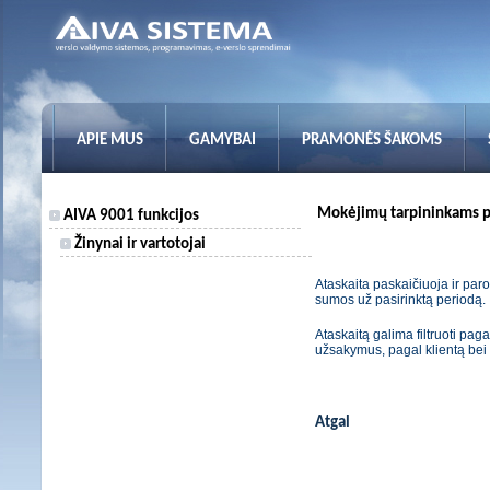
APIE MUS
GAMYBAI
PRAMONĖS ŠAKOMS
Mokėjimų tarpininkams pa
AIVA 9001 funkcijos
Žinynai ir vartotojai
Ataskaita paskaičiuoja ir par
sumos už pasirinktą periodą.
Ataskaitą galima filtruoti pa
užsakymus, pagal klientą bei 
Atgal