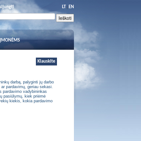
|
sijungti
LT
EN
 ĮMONĖMS
Klauskite
inkų darbą, palyginti jų darbo
, ar pardavimų, geriau sekasi.
as pardavimo vadybininkas
ių pasiūlymų, kiek priėmė
ekių kiekis, kokia pardavimo