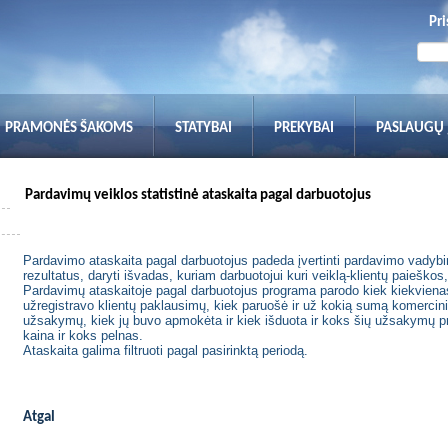
Pri
PRAMONĖS ŠAKOMS
STATYBAI
PREKYBAI
PASLAUGŲ
Pardavimų veiklos statistinė ataskaita pagal darbuotojus
Pardavimo ataskaita pagal darbuotojus padeda įvertinti pardavimo vadybin
rezultatus, daryti išvadas, kuriam darbuotojui kuri veiklą-klientų paieškos
Pardavimų ataskaitoje pagal darbuotojus programa parodo kiek kiekvien
užregistravo klientų paklausimų, kiek paruošė ir už kokią sumą komercin
užsakymų, kiek jų buvo apmokėta ir kiek išduota ir koks šių užsakymų pr
kaina ir koks pelnas.
Ataskaita galima filtruoti pagal pasirinktą periodą.
Atgal