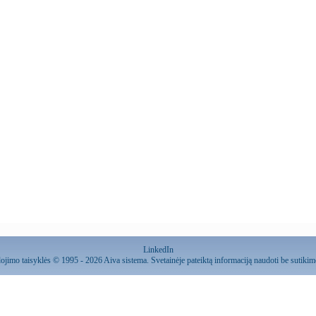
LinkedIn
ojimo taisyklės
© 1995 - 2026 Aiva sistema. Svetainėje pateiktą informaciją naudoti be sutiki