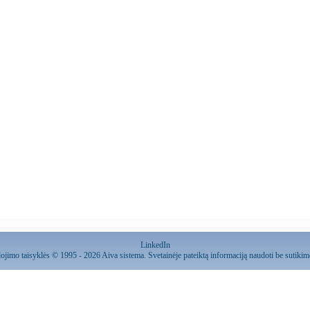
LinkedIn
ojimo taisyklės
© 1995 - 2026 Aiva sistema. Svetainėje pateiktą informaciją naudoti be sutiki