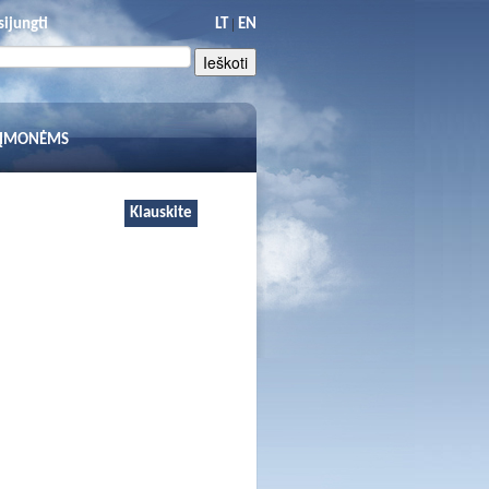
|
sijungti
LT
EN
 ĮMONĖMS
Klauskite