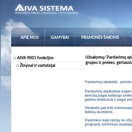
APIE MUS
GAMYBAI
PRAMONĖS ŠAKOMS
Užsakymų/ Pardavimų apim
AIVA 9001 funkcijos
grupes ir prekes. geriaus
Žinynai ir vartotojai
Pardavimų ataskaita
parodo 
Pardavimų ataskaitoje pagal
periodą pagal katalogo prekių 
galima detalizuoti ir pagal p
Ataskaita gali būti suformuo
faktūrų duomenis.
Pasirinkus kaip opciją ne už
programa suformuos analogišk