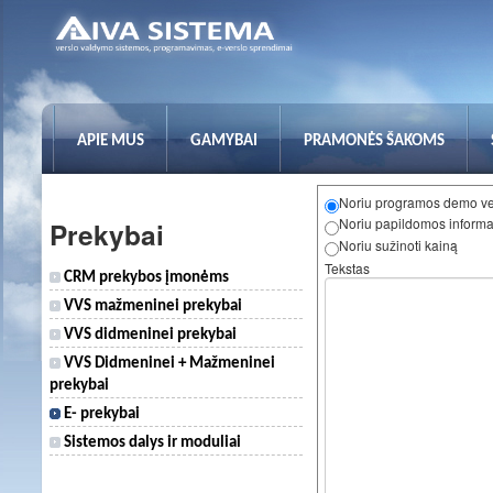
APIE MUS
GAMYBAI
PRAMONĖS ŠAKOMS
Noriu programos demo ve
Noriu papildomos informa
Prekybai
Noriu sužinoti kainą
Tekstas
CRM prekybos įmonėms
VVS mažmeninei prekybai
VVS didmeninei prekybai
VVS Didmeninei + Mažmeninei
prekybai
E- prekybai
Sistemos dalys ir moduliai