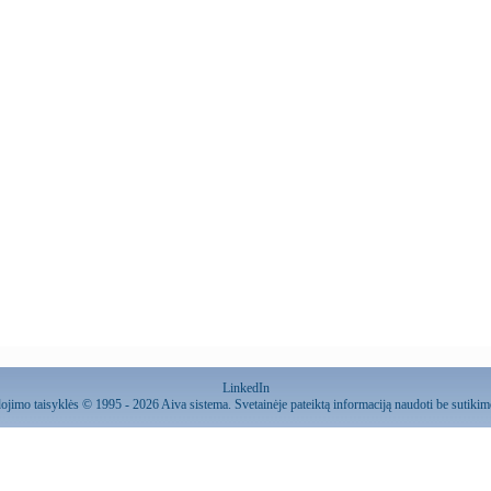
LinkedIn
ojimo taisyklės
© 1995 - 2026 Aiva sistema. Svetainėje pateiktą informaciją naudoti be sutiki