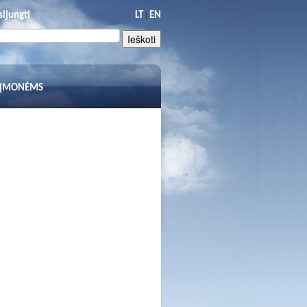
|
sijungti
LT
EN
 ĮMONĖMS