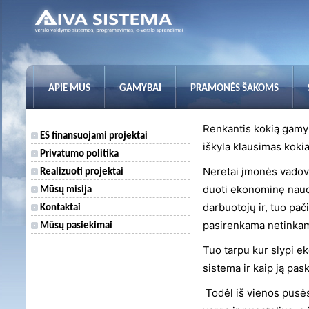
APIE MUS
GAMYBAI
PRAMONĖS ŠAKOMS
Renkantis kokią gamybo
ES finansuojami projektai
iškyla klausimas koki
Privatumo politika
Neretai įmonės vadova
Realizuoti projektai
duoti ekonominę naudą
Mūsų misija
darbuotojų ir, tuo pačiu
Kontaktai
pasirenkama netinkam
Mūsų pasiekimai
Tuo tarpu kur slypi 
sistema ir kaip ją pas
Todėl iš vienos pusės