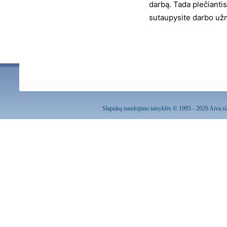
darbą. Tada plečiantis
sutaupysite darbo už
Slapukų naudojimo taisyklės
© 1995 - 2026 Aiva sis