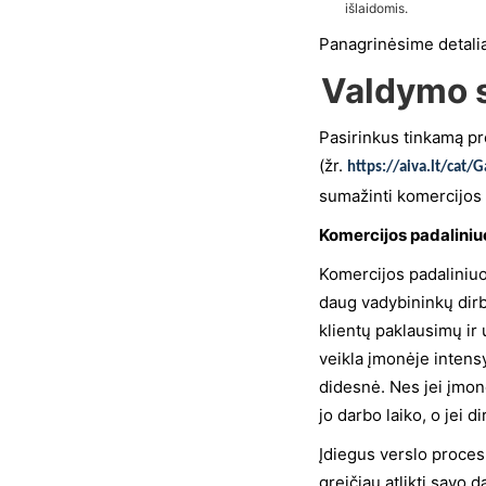
išlaidomis.
Panagrinėsime detalia
Valdymo 
Pasirinkus tinkamą p
(žr.
https://aiva.lt/cat/
sumažinti komercijos 
Komercijos padaliniu
Komercijos padaliniu
daug vadybininkų dirb
klientų paklausimų ir
veikla įmonėje intens
didesnė. Nes jei įmonė
jo darbo laiko, o jei di
Įdiegus verslo proce
greičiau atlikti savo d