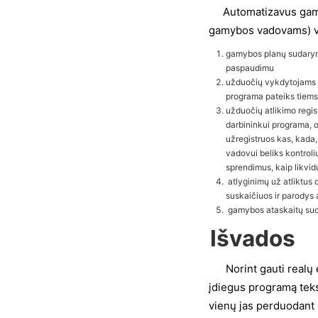
Automatizavus gamy
gamybos vadovams) vis
gamybos planų sudarym
paspaudimu
užduočių vykdytojams 
programa pateiks tiems d
užduočių atlikimo regis
darbininkui programa, 
užregistruos kas, kada
vadovui beliks kontroliu
sprendimus, kaip likvidu
atlyginimų už atliktus 
suskaičiuos ir parodys 
gamybos ataskaitų suda
Išvados
Norint gauti realų e
įdiegus programą teks 
vienų jas perduodant 