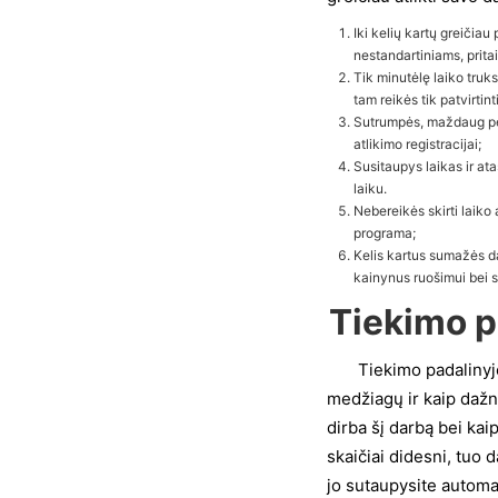
Iki kelių kartų greičia
nestandartiniams, prita
Tik minutėlę laiko truk
tam reikės tik patvirt
Sutrumpės, maždaug per 
atlikimo registracijai;
Susitaupys laikas ir ata
laiku.
Nebereikės skirti laiko
programa;
Kelis kartus sumažės da
kainynus ruošimui bei s
Tiekimo p
Tiekimo padalinyje v
medžiagų ir kaip dažna
dirba šį darbą bei kai
skaičiai didesni, tuo 
jo sutaupysite autom