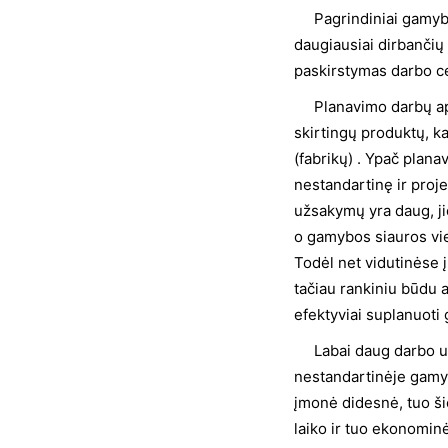
Pagrindiniai gamybos
daugiausiai dirbančių
paskirstymas darbo ce
Planavimo darbų apim
skirtingų produktų, ka
(fabrikų) . Ypač plan
nestandartinę ir proj
užsakymų yra daug, ji
o gamybos siauros viet
Todėl net vidutinėse 
tačiau rankiniu būdu
efektyviai suplanuoti
Labai daug darbo uži
nestandartinėje gamyb
įmonė didesnė, tuo š
laiko ir tuo ekonomin