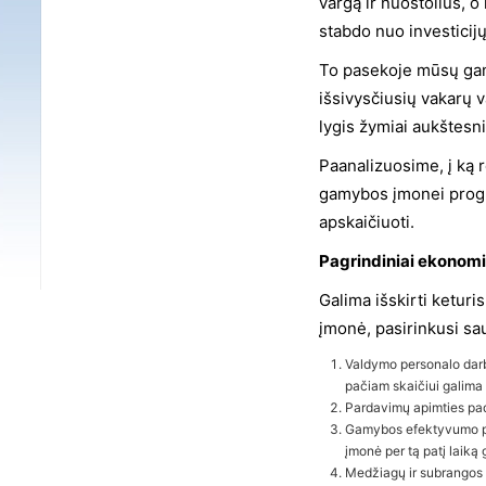
vargą ir nuostolius, 
stabdo nuo investicijų 
To pasekoje mūsų gam
išsivysčiusių vakarų v
lygis žymiai aukštesni
Paanalizuosime, į ką 
gamybos įmonei progra
apskaičiuoti.
Pagrindiniai ekonomi
Galima išskirti keturi
įmonė, pasirinkusi sa
Valdymo personalo darb
pačiam skaičiui galima 
Pardavimų apimties pad
Gamybos efektyvumo pad
įmonė per tą patį laiką 
Medžiagų ir subrangos 