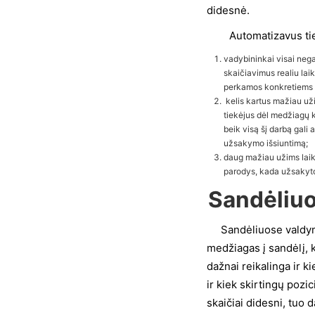
didesnė.
Automatizavus tiek
vadybininkai visai neg
skaičiavimus realiu lai
perkamos konkretiems
kelis kartus mažiau už
tiekėjus dėl medžiagų k
beik visą šį darbą gali a
užsakymo išsiuntimą;
daug mažiau užims laik
parodys, kada užsakyt
Sandėliu
Sandėliuose valdymo 
medžiagas į sandėlį,
dažnai reikalinga ir k
ir kiek skirtingų poz
skaičiai didesni, tuo 