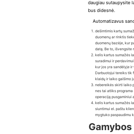
daugiau sutaupysite 
bus didesnė.
Automatizavus sandė
dešimtimis kartų sumaž
duomenų ar rinktis tiek
duomenų bazėje, kur pap
datą. Be to, išvengsite 
kelis kartus sumažės l
suradimui ir perdavimu
kur jos yra sandėlyje 
Darbuotojui tereiks tik 
klaidų ir laiko gaišimo j
nebereikės skirti laik
nes tai atliks program
operaciją pusgaminiui ar
kelis kartus sumažės l
siuntimui el. paštu kli
mygtuko paspaudimu kon
Gamybos